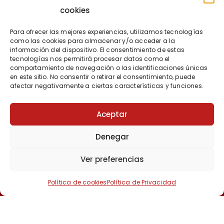
cookies
Para ofrecer las mejores experiencias, utilizamos tecnologías
como las cookies para almacenar y/o acceder a la
información del dispositivo. El consentimiento de estas
tecnologías nos permitirá procesar datos como el
comportamiento de navegación o las identificaciones únicas
en este sitio. No consentir o retirar el consentimiento, puede
Proyecto financiado por la Dirección General del Libro y Fomento de la
afectar negativamente a ciertas características y funciones.
Lectura, Ministerio de Cultura y Deporte
Aceptar
Denegar
Ver preferencias
Política de cookies
Política de Privacidad