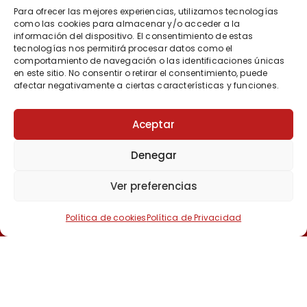
Para ofrecer las mejores experiencias, utilizamos tecnologías
como las cookies para almacenar y/o acceder a la
información del dispositivo. El consentimiento de estas
tecnologías nos permitirá procesar datos como el
Proyecto financiado por la Dirección General del Libro y Fomento de la
comportamiento de navegación o las identificaciones únicas
Lectura, Ministerio de Cultura y Deporte
en este sitio. No consentir o retirar el consentimiento, puede
afectar negativamente a ciertas características y funciones.
Aceptar
Denegar
Ver preferencias
Política de cookies
Política de Privacidad